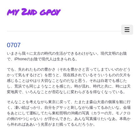
my 2nd gpoy
0707
いまさら我々に太古の時代の生活ができるわけがない。現代文明のお陰
で、iPhoneのお陰で現代人は生きられる。
でも、失われたものの豊かさ（それを豊かさと言ってしまていいのかどう
かって気もするけど）を想うと、現在残されているそういうものの欠片を
感じることはやはり大切なことなのだなと思う。それは白老でも感じた
し、荒浜でも同じようなことを感じた。時が流れ、時代と共に、時には天
変地異で、いろんなことが否応なしに変わらざるを得なくなっている。
そんなことを考えながら東京に戻って、たまたま森山大道の個展を観に行
く。凄い絵ばっかり。自分をグサッと刺しながら撮ってるみたいな。会場
をあとにして運転してたら東松照明の沖縄の写真（カラーの方。モノクロ
の例のやつじゃない）が浮かんできた。あんな写真撮りたいなあ。本島か
ら外れればああいう光景がまだ残ってるんだろうか。