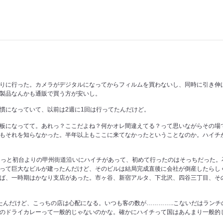
りに行った。カメラがデジタルになってからフィルムを買わないし、同時に引き伸
製品なんかも通販で買う方が安いし。
慣になっていて、以前は2週に1回は行ってたんだけど。
板になってて。あれっ？ここだよね？何かオレ間違えてる？って思いながらその場で調
もそれを知らなかった。半年以上もここに来てなかったということなのか。ハイチ
ょっと初台よりの甲州街道沿いにハイチがあって、初めて行ったのはそっちだった。
って巨大なビルが建ったんだけど、そのビルは結局完成直後に会社が倒産したらしく
ば、一時期はかなり支店があった。市ヶ谷、新宿アルタ、下北沢、四谷三丁目、そ
たんだけど、こっちの店は心配になる。いつも客の数が…………..こないだはラン
のドライカレーって一般的じゃないのかな。確かにハイチって国はあんまり一般的