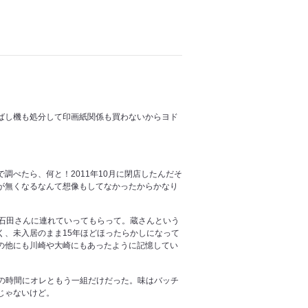
ばし機も処分して印画紙関係も買わないからヨド
べたら、何と！2011年10月に閉店したんだそ
が無くなるなんて想像もしてなかったからかなり
石田さんに連れていってもらって。蔵さんという
、未入居のまま15年ほどほったらかしになって
の他にも川崎や大崎にもあったように記憶してい
チの時間にオレともう一組だけだった。味はバッチ
じゃないけど。