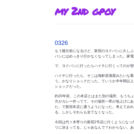
my 2nd gpoy
0326
もう随分前になるけど、新宿のヨドバシに久しぶ
バシにはめっきり行かなくなってしまった。家電
で、ヨドバシに行ったらハイチに行くってのが習
ハイチに行ったら、そこは海鮮居酒屋みたいな看
う。かなりショックだった。ていうか半年間以上
ショックだった。
約20年前、この本店とはまた別の場所、もうち
方がカレー作ってて。その場所一帯が地上げにあ
た。で新宿本店に通うようになった。考えてみれ
る。しかしそれらも全てなくなった。
今回は代々木寄りの新宿2号店に行くようになっ
リに決まってる。じゃあなんで？わからない。あ