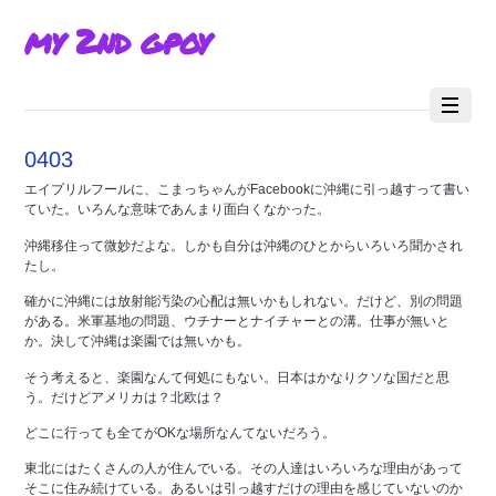
my 2nd gpoy
0403
エイプリルフールに、こまっちゃんがFacebookに沖縄に引っ越すって書い
ていた。いろんな意味であんまり面白くなかった。
沖縄移住って微妙だよな。しかも自分は沖縄のひとからいろいろ聞かされ
たし。
確かに沖縄には放射能汚染の心配は無いかもしれない。だけど、別の問題
がある。米軍基地の問題、ウチナーとナイチャーとの溝。仕事が無いと
か。決して沖縄は楽園では無いかも。
そう考えると、楽園なんて何処にもない。日本はかなりクソな国だと思
う。だけどアメリカは？北欧は？
どこに行っても全てがOKな場所なんてないだろう。
東北にはたくさんの人が住んでいる。その人達はいろいろな理由があって
そこに住み続けている。あるいは引っ越すだけの理由を感じていないのか